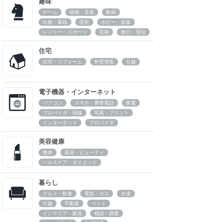
趣味
ゲーム
映画・音楽
動画
出版・書籍
芸術
ホビー・娯楽
レジャー・スポーツ
芸能
旅行・宿泊
住宅
住宅・リフォーム
外壁塗装
引越
電子機器・インターネット
パソコン
スマホ・携帯電話
家電
プロバイダ・回線
写真・プリント
インターネット
プロバイダ
美容健康
整体
美容・ビューティ
ヘルスケア・ダイエット
暮らし
グルメ・飲食
電気・ガス
水道
引越
不動産
ペット
インテリア・家具
相談・調査