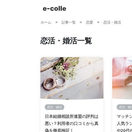
ホーム
記事一覧
恋愛
恋活・婚活
恋活・婚活一覧
恋活・婚活
恋活・婚
日本結婚相談所連盟の評判は
マッチ
悪い？利用者の口コミから真
人気ラ
偽を徹底検証！
や20代