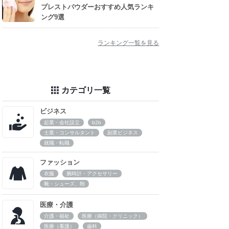
プレストパウダーおすすめ人気ランキ
ング9選
ランキング一覧を見る
カテゴリ一覧
ビジネス
起業・会社設立
b2b
士業・コンサルタント
副業ビジネス
就職・転職
ファッション
衣服
腕時計・アクセサリー
靴・シューズ、鞄
医療・介護
介護・福祉
医療（病院・クリニック）
医療（看護）
歯科