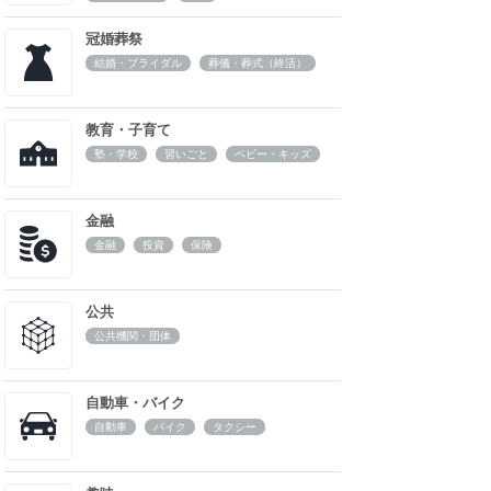
冠婚葬祭
結婚・ブライダル
葬儀・葬式（終活）
教育・子育て
塾・学校
習いごと
ベビー・キッズ
金融
金融
投資
保険
公共
公共機関・団体
自動車・バイク
自動車
バイク
タクシー