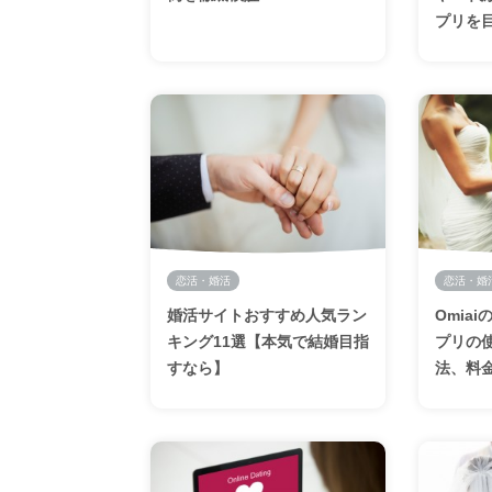
プリを
恋活・婚活
恋活・婚
婚活サイトおすすめ人気ラン
Omia
キング11選【本気で結婚目指
プリの
すなら】
法、料