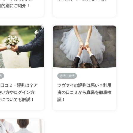
目的別にご紹介！
活
恋活・婚活
iの口コミ・評判は？ア
ツヴァイの評判は悪い？利用
使い方やログイン方
者の口コミから真偽を徹底検
金についても解説！
証！