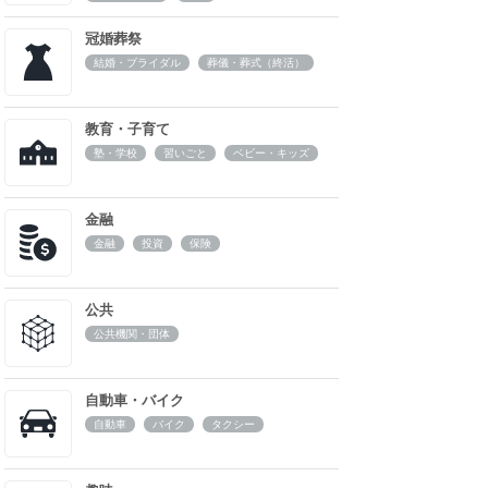
冠婚葬祭
結婚・ブライダル
葬儀・葬式（終活）
教育・子育て
塾・学校
習いごと
ベビー・キッズ
金融
金融
投資
保険
公共
公共機関・団体
自動車・バイク
自動車
バイク
タクシー