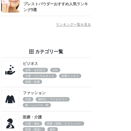
プレストパウダーおすすめ人気ランキ
ング9選
ランキング一覧を見る
カテゴリ一覧
ビジネス
起業・会社設立
b2b
士業・コンサルタント
副業ビジネス
就職・転職
ファッション
衣服
腕時計・アクセサリー
靴・シューズ、鞄
医療・介護
介護・福祉
医療（病院・クリニック）
医療（看護）
歯科