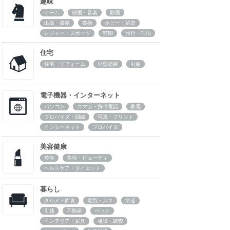
趣味
ゲーム
映画・音楽
動画
出版・書籍
芸術
ホビー・娯楽
レジャー・スポーツ
芸能
旅行・宿泊
住宅
住宅・リフォーム
外壁塗装
引越
電子機器・インターネット
パソコン
スマホ・携帯電話
家電
プロバイダ・回線
写真・プリント
インターネット
プロバイダ
美容健康
整体
美容・ビューティ
ヘルスケア・ダイエット
暮らし
グルメ・飲食
電気・ガス
水道
引越
不動産
ペット
インテリア・家具
相談・調査