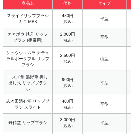
商品名
価格
タイプ
スライドリップブラシ
480円
平型
ミニ MBK
（税込）
カネボウ 鉄舟 リップ
2,800円
平型
ブラシ (携帯用)
（税込）
シュウウエムラ ナチュ
2,500円
ラルポータブル リップ
山型
（税込）
ブラシ
コスメ堂 熊野筆 押し
900円
出し式 リップブラシ
平型
（税込）
小
志々田清心堂 リップブ
400円
平型
ラシ スライド
（税込）
3,000円
丹精堂 リップブラシ
平型
（税込）