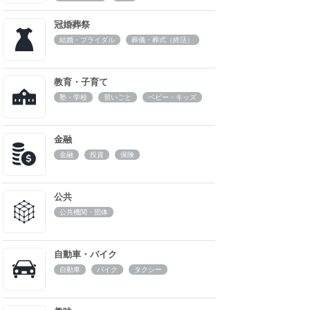
冠婚葬祭
結婚・ブライダル
葬儀・葬式（終活）
教育・子育て
塾・学校
習いごと
ベビー・キッズ
金融
金融
投資
保険
公共
公共機関・団体
自動車・バイク
自動車
バイク
タクシー