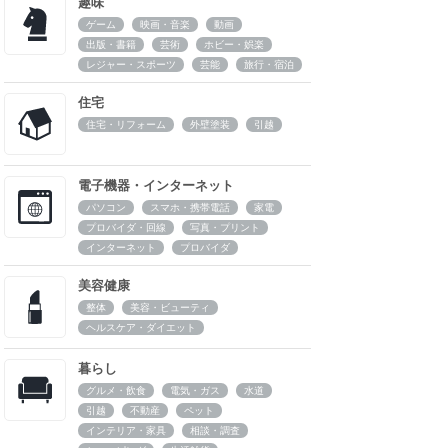
趣味
ゲーム
映画・音楽
動画
出版・書籍
芸術
ホビー・娯楽
レジャー・スポーツ
芸能
旅行・宿泊
住宅
住宅・リフォーム
外壁塗装
引越
電子機器・インターネット
パソコン
スマホ・携帯電話
家電
プロバイダ・回線
写真・プリント
インターネット
プロバイダ
美容健康
整体
美容・ビューティ
ヘルスケア・ダイエット
暮らし
グルメ・飲食
電気・ガス
水道
引越
不動産
ペット
インテリア・家具
相談・調査