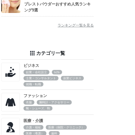
プレストパウダーおすすめ人気ランキ
ング9選
ランキング一覧を見る
カテゴリ一覧
ビジネス
起業・会社設立
b2b
士業・コンサルタント
副業ビジネス
就職・転職
ファッション
衣服
腕時計・アクセサリー
靴・シューズ、鞄
医療・介護
介護・福祉
医療（病院・クリニック）
医療（看護）
歯科