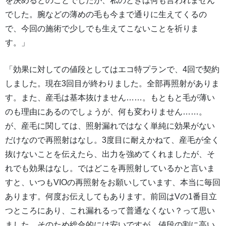
を決めるとのことでしたが、私のときは何も言われません
でした。腕などの薄めの毛も今まで通りに生えてくるの
で、今回の施術で少しでも生えてこないことを祈りま
す。」
「効果に対しての値段としてはエコ特プランで、4回で契約
しました。現在3回目が終わりました。全部再照射がありま
す。また、産毛は基本抜けません……。もともと毛が薄い
のも理由にあるのでしょうが、何も変わりません……。
が、産毛に関しては、照射漏れではなく単純に効果がない
だけなので再照射はなし。3度目に耐えかねて、産毛が全く
抜けないことを伝えたら、出力を強めてくれましたが、そ
れでも効果はなし。ではどこを再照射しているかと言いま
すと、いつもVIOの再照射をお願いしています、本当に毎回
あります。何度お伝えしてもあります。前回はVの1番目立
つところにあり、これ漏れるって普通なくない？って思い
ました。そのため総合的には安いですが、値段の割に高い