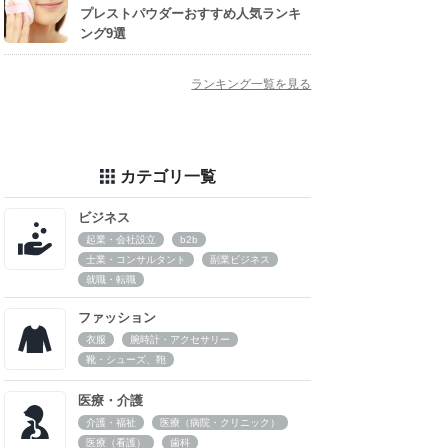
プレストパウダーおすすめ人気ランキ
ング9選
ランキング一覧を見る
カテゴリ一覧
ビジネス
起業・会社設立
b2b
士業・コンサルタント
副業ビジネス
就職・転職
ファッション
衣服
腕時計・アクセサリー
靴・シューズ、鞄
医療・介護
介護・福祉
医療（病院・クリニック）
医療（看護）
歯科