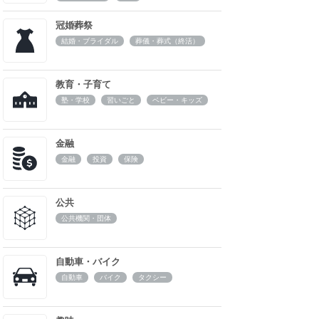
冠婚葬祭
結婚・ブライダル
葬儀・葬式（終活）
教育・子育て
塾・学校
習いごと
ベビー・キッズ
金融
金融
投資
保険
公共
公共機関・団体
自動車・バイク
自動車
バイク
タクシー