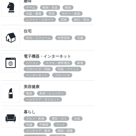
趣味
ゲーム
映画・音楽
動画
出版・書籍
芸術
ホビー・娯楽
レジャー・スポーツ
芸能
旅行・宿泊
住宅
住宅・リフォーム
外壁塗装
引越
電子機器・インターネット
パソコン
スマホ・携帯電話
家電
プロバイダ・回線
写真・プリント
インターネット
プロバイダ
美容健康
整体
美容・ビューティ
ヘルスケア・ダイエット
暮らし
グルメ・飲食
電気・ガス
水道
引越
不動産
ペット
インテリア・家具
相談・調査