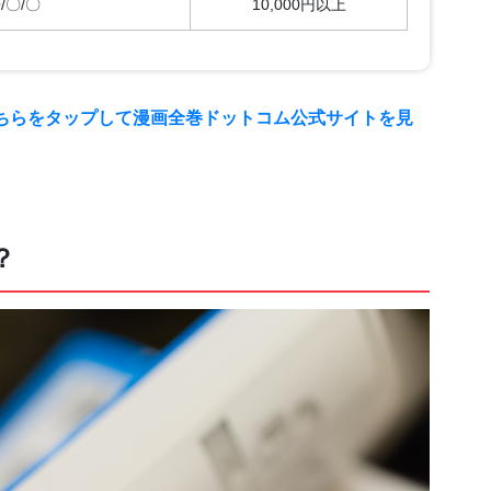
/〇/〇
10,000円以上
ちらをタップして漫画全巻ドットコム公式サイトを見
？