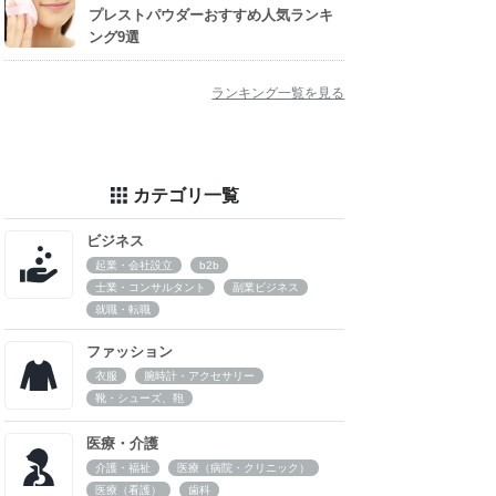
プレストパウダーおすすめ人気ランキ
ング9選
ランキング一覧を見る
カテゴリ一覧
ビジネス
起業・会社設立
b2b
士業・コンサルタント
副業ビジネス
就職・転職
ファッション
衣服
腕時計・アクセサリー
靴・シューズ、鞄
医療・介護
介護・福祉
医療（病院・クリニック）
医療（看護）
歯科