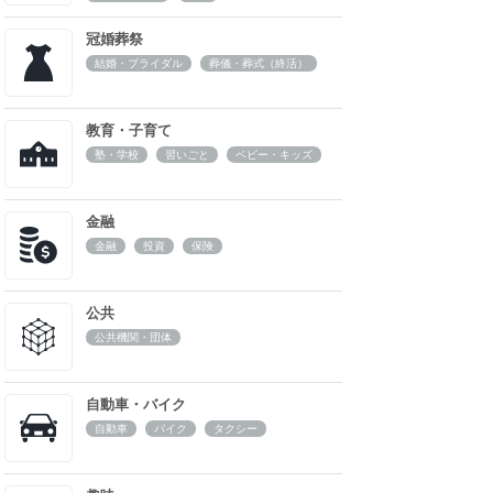
冠婚葬祭
結婚・ブライダル
葬儀・葬式（終活）
教育・子育て
塾・学校
習いごと
ベビー・キッズ
金融
金融
投資
保険
公共
公共機関・団体
自動車・バイク
自動車
バイク
タクシー