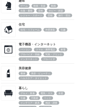
趣味
ゲーム
映画・音楽
動画
出版・書籍
芸術
ホビー・娯楽
レジャー・スポーツ
芸能
旅行・宿泊
住宅
住宅・リフォーム
外壁塗装
引越
電子機器・インターネット
パソコン
スマホ・携帯電話
家電
プロバイダ・回線
写真・プリント
インターネット
プロバイダ
美容健康
整体
美容・ビューティ
ヘルスケア・ダイエット
暮らし
グルメ・飲食
電気・ガス
水道
引越
不動産
ペット
インテリア・家具
相談・調査