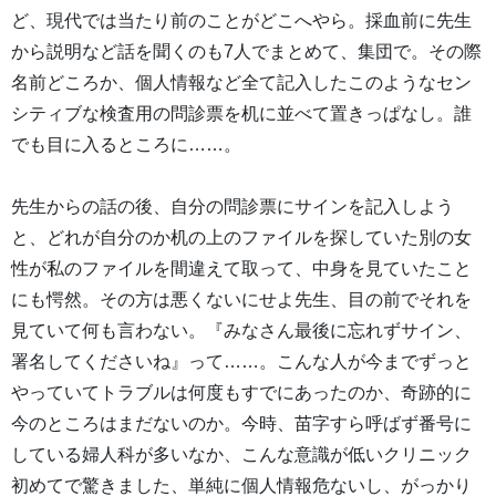
ど、現代では当たり前のことがどこへやら。採血前に先生
から説明など話を聞くのも7人でまとめて、集団で。その際
名前どころか、個人情報など全て記入したこのようなセン
シティブな検査用の問診票を机に並べて置きっぱなし。誰
でも目に入るところに……。
先生からの話の後、自分の問診票にサインを記入しよう
と、どれが自分のか机の上のファイルを探していた別の女
性が私のファイルを間違えて取って、中身を見ていたこと
にも愕然。その方は悪くないにせよ先生、目の前でそれを
見ていて何も言わない。『みなさん最後に忘れずサイン、
署名してくださいね』って……。こんな人が今までずっと
やっていてトラブルは何度もすでにあったのか、奇跡的に
今のところはまだないのか。今時、苗字すら呼ばず番号に
している婦人科が多いなか、こんな意識が低いクリニック
初めてで驚きました、単純に個人情報危ないし、がっかり