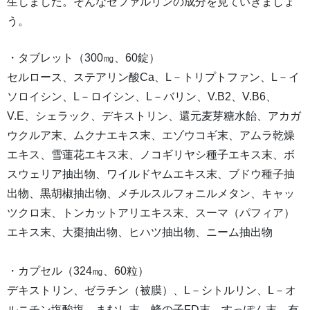
生しました。そんなゼファルリンの成分を見ていきましょ
う。
・タブレット（300㎎、60錠）
セルロース、ステアリン酸Ca、L－トリプトファン、L－イ
ソロイシン、L－ロイシン、L－バリン、V.B2、V.B6、
V.E、シェラック、デキストリン、還元麦芽糖水飴、アカガ
ウクルア末、ムクナエキス末、エゾウコギ末、アムラ乾燥
エキス、雪蓮花エキス末、ノコギリヤシ種子エキス末、ボ
スウェリア抽出物、ワイルドヤムエキス末、ブドウ種子抽
出物、黒胡椒抽出物、メチルスルフォニルメタン、キャッ
ツクロ末、トンカットアリエキス末、スーマ（パフィア）
エキス末、大棗抽出物、ヒハツ抽出物、ニーム抽出物
・カプセル（324㎎、60粒）
デキストリン、ゼラチン（被膜）、L－シトルリン、L－オ
ルニチン塩酸塩、まむし末、蜂の子FD末、すっぽん末、有