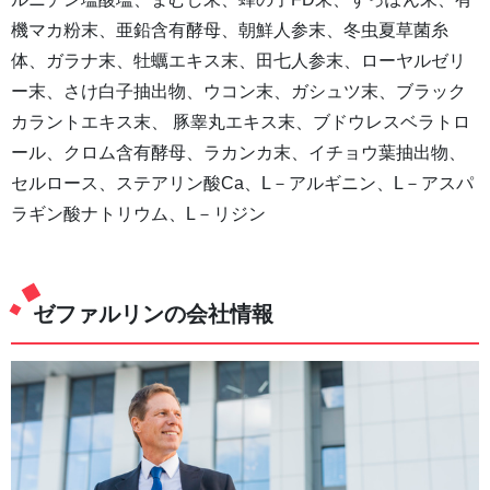
機マカ粉末、亜鉛含有酵母、朝鮮人参末、冬虫夏草菌糸
体、ガラナ末、牡蠣エキス末、田七人参末、ローヤルゼリ
ー末、さけ白子抽出物、ウコン末、ガシュツ末、ブラック
カラントエキス末、 豚睾丸エキス末、ブドウレスベラトロ
ール、クロム含有酵母、ラカンカ末、イチョウ葉抽出物、
セルロース、ステアリン酸Ca、L－アルギニン、L－アスパ
ラギン酸ナトリウム、L－リジン
ゼファルリンの会社情報