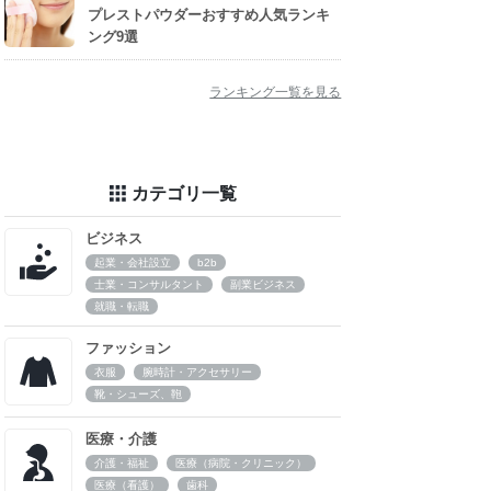
プレストパウダーおすすめ人気ランキ
ング9選
ランキング一覧を見る
カテゴリ一覧
ビジネス
起業・会社設立
b2b
士業・コンサルタント
副業ビジネス
就職・転職
ファッション
衣服
腕時計・アクセサリー
靴・シューズ、鞄
医療・介護
介護・福祉
医療（病院・クリニック）
医療（看護）
歯科