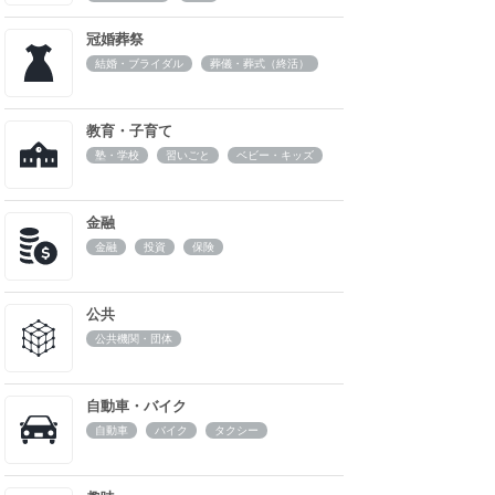
冠婚葬祭
結婚・ブライダル
葬儀・葬式（終活）
教育・子育て
塾・学校
習いごと
ベビー・キッズ
金融
金融
投資
保険
公共
公共機関・団体
自動車・バイク
自動車
バイク
タクシー