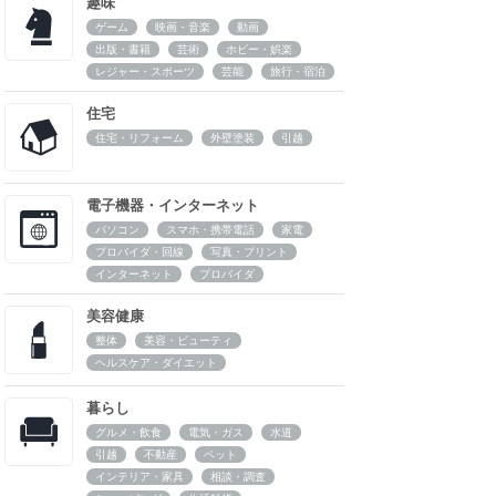
趣味
ゲーム
映画・音楽
動画
出版・書籍
芸術
ホビー・娯楽
レジャー・スポーツ
芸能
旅行・宿泊
住宅
住宅・リフォーム
外壁塗装
引越
電子機器・インターネット
パソコン
スマホ・携帯電話
家電
プロバイダ・回線
写真・プリント
インターネット
プロバイダ
美容健康
整体
美容・ビューティ
ヘルスケア・ダイエット
暮らし
グルメ・飲食
電気・ガス
水道
引越
不動産
ペット
インテリア・家具
相談・調査