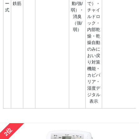
ー
鉄筋
動/強/
で）・
式
弱）・
チャイ
消臭
ルドロ
（強/
ック・
弱）
内部乾
燥・乾
燥自動
のみに
おい戻
り対策
機能・
カビバ
リア・
湿度デ
ジタル
表示
2位