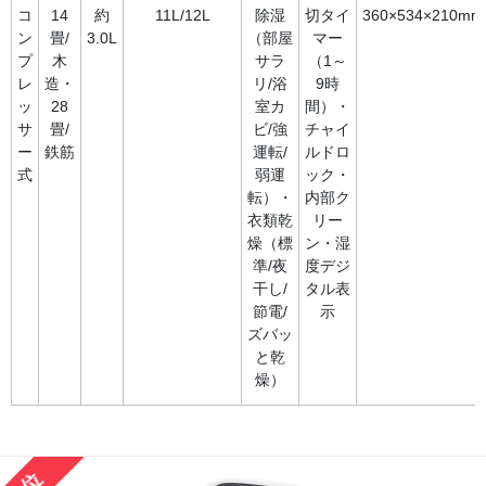
コ
14
約
11L/12L
除湿
切タイ
360×534×210mm
ン
畳/
3.0L
（部屋
マー
プ
木
サラ
（1～
レ
造・
リ/浴
9時
ッ
28
室カ
間）・
サ
畳/
ビ/強
チャイ
ー
鉄筋
運転/
ルドロ
式
弱運
ック・
転）・
内部ク
衣類乾
リー
燥（標
ン・湿
準/夜
度デジ
干し/
タル表
節電/
示
ズバッ
と乾
燥）