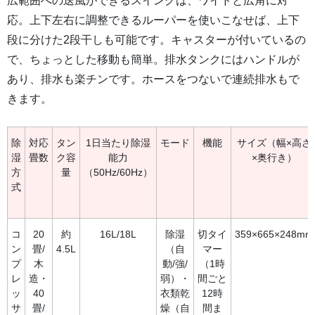
広範囲への送風ができるスイングは、ワイドと広角に対
応。上下左右に調整できるルーパーを使いこなせば、上下
段に分けた2段干しも可能です。キャスターが付いているの
で、ちょっとした移動も簡単。排水タンクにはハンドルが
あり、排水も楽チンです。ホースをつないで連続排水もで
きます。
除
対応
タン
1日当たり除湿
モード
機能
サイズ（幅×高さ
湿
畳数
ク容
能力
×奥行き）
方
量
（50Hz/60Hz）
式
コ
20
約
16L/18L
除湿
切タイ
359×665×248mm
ン
畳/
4.5L
（自
マー
プ
木
動/強/
（1時
レ
造・
弱）・
間ごと
ッ
40
衣類乾
12時
サ
畳/
燥（自
間ま