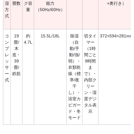
湿
畳数
ク容
能力
×奥行き）
方
量
（50Hz/60Hz）
式
コ
19
約
15.5L/18L
除湿
切タイ
372×594×281mm
ン
畳/
4.7L
（自
マー
プ
木
動/手
（1時
レ
造・
動/強/
間ごと
ッ
39
弱）・
9時間
サ
畳/
衣類乾
ま
ー
鉄筋
燥（標
で）・
式
準/夜
内部ク
干
リー
し）・
ン・湿
浴室カ
度デジ
ビガー
タル表
ド・冬
示
モード