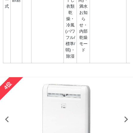
式
衣類
満水
乾
お知
燥・
ら
冷風
せ・
(パワ
内部
フル/
乾燥
標準/
モー
弱)・
ド
除湿
4位