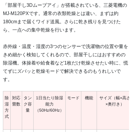
「部屋干し3Dムーブアイ」が搭載されている、三菱電機の
MJ-M120PXです。通常の衣類乾燥とは違い、まずは約
180cmまで届くワイド送風。さらに乾き残りを見つけた
ら、一点への集中乾燥を行います。
赤外線・温度・湿度の3つのセンサーで洗濯物の位置や量を
きめ細かく検知してくれるので、部屋干しにはおすすめの
除湿機。体操着や給食着など1枚だけ乾燥させたい時に、慌
てずにズバッと乾燥モードで解決できるのもうれしいで
す。
除
対応
タン
1日当たり除湿
モード
機能
サイズ（幅×高さ
湿
畳数
ク容
能力
×奥行き）
方
量
（50Hz/60Hz）
式