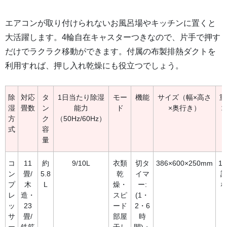
エアコンが取り付けられないお風呂場やキッチンに置くと
大活躍します。4輪自在キャスターつきなので、片手で押す
だけでラクラク移動ができます。付属の布製排熱ダクトを
利用すれば、押し入れ乾燥にも役立つでしょう。
除
対応
タ
1日当たり除湿
モー
機能
サイズ（幅×高さ
重
湿
畳数
ン
能力
ド
×奥行き）
方
ク
（50Hz/60Hz）
式
容
量
コ
11
約
9/10L
衣類
切タ
386×600×250mm
13
ン
畳/
5.8
乾
イマ
プ
木
L
燥・
ー:
レ
造・
スピ
(1・
ッ
23
ード
2・6
サ
畳/
部屋
時
ー
鉄筋
干し
間)・