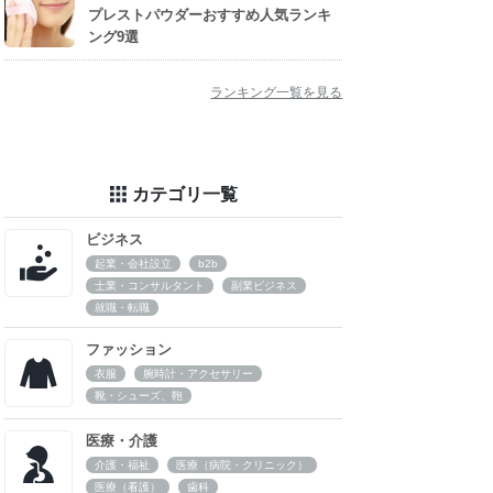
プレストパウダーおすすめ人気ランキ
ング9選
ランキング一覧を見る
カテゴリ一覧
ビジネス
起業・会社設立
b2b
士業・コンサルタント
副業ビジネス
就職・転職
ファッション
衣服
腕時計・アクセサリー
靴・シューズ、鞄
医療・介護
介護・福祉
医療（病院・クリニック）
医療（看護）
歯科