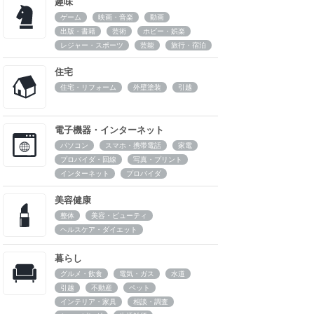
趣味
ゲーム
映画・音楽
動画
出版・書籍
芸術
ホビー・娯楽
レジャー・スポーツ
芸能
旅行・宿泊
住宅
住宅・リフォーム
外壁塗装
引越
電子機器・インターネット
パソコン
スマホ・携帯電話
家電
プロバイダ・回線
写真・プリント
インターネット
プロバイダ
美容健康
整体
美容・ビューティ
ヘルスケア・ダイエット
暮らし
グルメ・飲食
電気・ガス
水道
引越
不動産
ペット
インテリア・家具
相談・調査