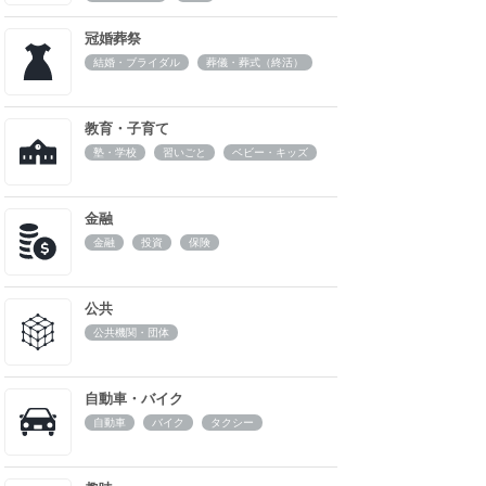
冠婚葬祭
結婚・ブライダル
葬儀・葬式（終活）
教育・子育て
塾・学校
習いごと
ベビー・キッズ
金融
金融
投資
保険
公共
公共機関・団体
自動車・バイク
自動車
バイク
タクシー