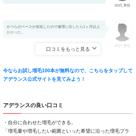
30代 男性
かつらのベースが劣化したので修理に出したら1ヶ月以上
かかった。
40代 男性
口コミをもっと見る
アデランスは継続的に費用をかけなければならず、増毛効
今ならお試し増毛100本が無料なので、こちらをタップして
果の現状維持に非常にコストがかかる。製品品質はいい
が、値段が高い。値段が下がれば安心して使える。
アデランス公式サイトを見てみよう！
40代 男性
アデランスの良い口コミ
・自分に合わせた増毛ができる。
「増毛量や増毛したい範囲といった希望に沿った増毛プラ