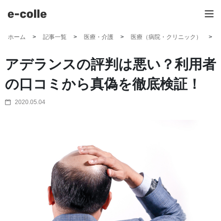
ホーム
記事一覧
医療・介護
医療（病院・クリニック）
アデランスの評判は悪い？利用者
の口コミから真偽を徹底検証！
2020.05.04