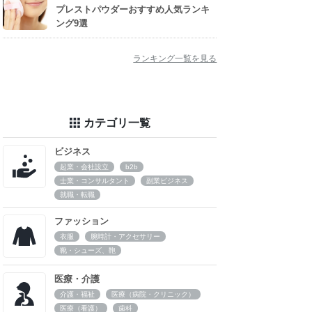
プレストパウダーおすすめ人気ランキ
ング9選
ランキング一覧を見る
カテゴリ一覧
ビジネス
起業・会社設立
b2b
士業・コンサルタント
副業ビジネス
就職・転職
ファッション
衣服
腕時計・アクセサリー
靴・シューズ、鞄
医療・介護
介護・福祉
医療（病院・クリニック）
医療（看護）
歯科