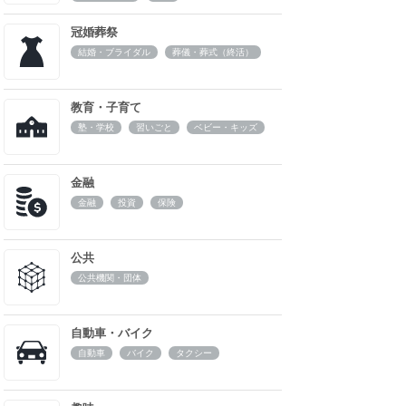
冠婚葬祭
結婚・ブライダル
葬儀・葬式（終活）
教育・子育て
塾・学校
習いごと
ベビー・キッズ
金融
金融
投資
保険
公共
公共機関・団体
自動車・バイク
自動車
バイク
タクシー