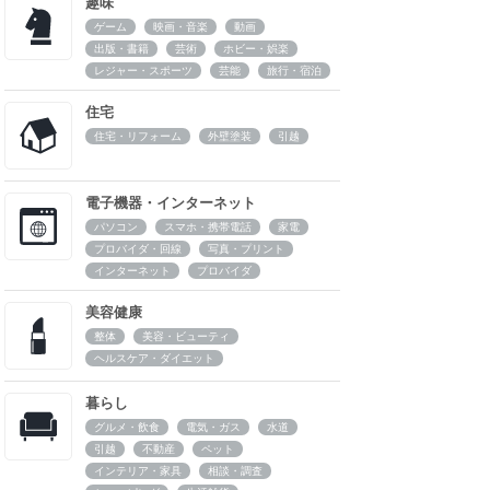
趣味
ゲーム
映画・音楽
動画
出版・書籍
芸術
ホビー・娯楽
レジャー・スポーツ
芸能
旅行・宿泊
住宅
住宅・リフォーム
外壁塗装
引越
電子機器・インターネット
パソコン
スマホ・携帯電話
家電
プロバイダ・回線
写真・プリント
インターネット
プロバイダ
美容健康
整体
美容・ビューティ
ヘルスケア・ダイエット
暮らし
グルメ・飲食
電気・ガス
水道
引越
不動産
ペット
インテリア・家具
相談・調査