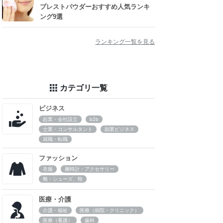
プレストパウダーおすすめ人気ランキ
ング9選
ランキング一覧を見る
カテゴリ一覧
ビジネス
起業・会社設立
b2b
士業・コンサルタント
副業ビジネス
就職・転職
ファッション
衣服
腕時計・アクセサリー
靴・シューズ、鞄
医療・介護
介護・福祉
医療（病院・クリニック）
医療（看護）
歯科