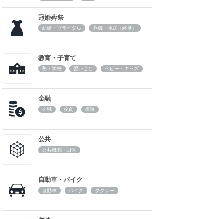
冠婚葬祭
結婚・ブライダル
葬儀・葬式（終活）
教育・子育て
塾・学校
習いごと
ベビー・キッズ
金融
金融
投資
保険
公共
公共機関・団体
自動車・バイク
自動車
バイク
タクシー